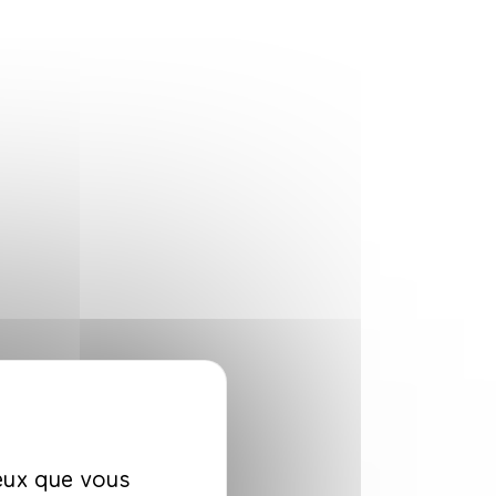
ceux que vous