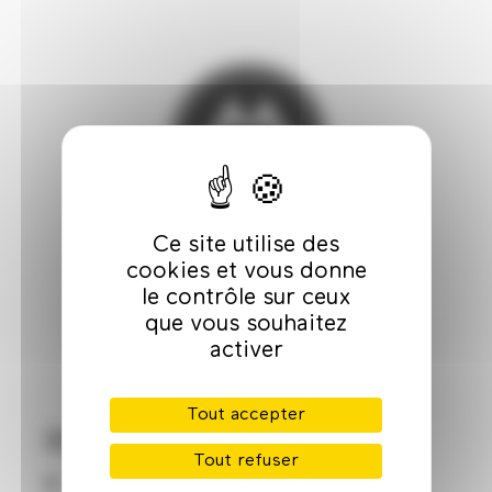
Ce site utilise des
cookies et vous donne
le contrôle sur ceux
que vous souhaitez
activer
Tout accepter
MAROTTE PASCAL SAS
Tout refuser
250 rue du Savagnin 39230 Passenans