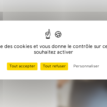
ise des cookies et vous donne le contrôle sur 
souhaitez activer
Tout accepter
Tout refuser
Personnaliser