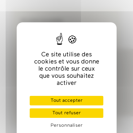
28 chemin du puisatier
84400 GARGAS
Voir le site
Ce site utilise des
cookies et vous donne
le contrôle sur ceux
que vous souhaitez
activer
Tout accepter
Tout refuser
Personnaliser