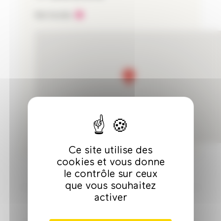
Voir le site
Ce site utilise des
cookies et vous donne
le contrôle sur ceux
que vous souhaitez
activer
Présentation