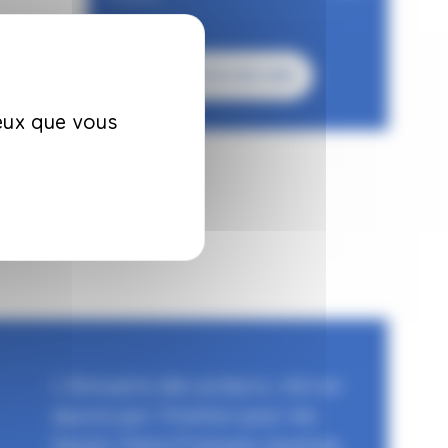
Voir le site web
ceux que vous
L'Annuaire des acteurs, mis en
œuvre par l'Institut pour les
Savoir-Faire Français recense,