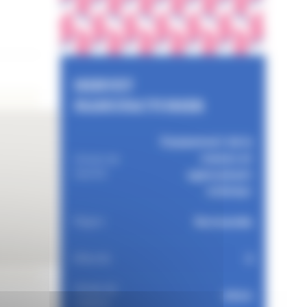
HERVET
MANUFACTURIER
Equipement de la
maison et
Univers de
marché
agencement
intérieur
Normandie
Région
3
Effectifs
Année de
2014
création