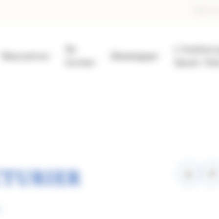
En
Faire un
d
Se
L'Institut 
pa
Rencontrer
Développer
former
Savoir-Fai
TURIER
r