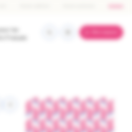
tête
 don
Devenir adhérent
Devenir partenaire
Contact
e
pour les
Mon espace
ge
re Français