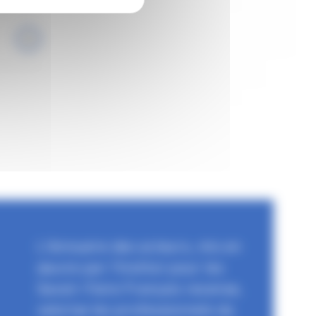
L'Annuaire des acteurs, mis en
œuvre par l'Institut pour les
Savoir-Faire Français recense,
valorise les professionnels du