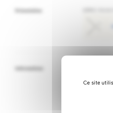
Présentation
(1994) I Ancien
Informations
Le Programm
Ce site util
MALLARD Sylvie,
côtés de la Ma
activité.