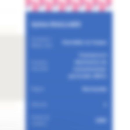
Sylvie MALLARD
Domaines /
Dentellier au fuseau
Métier d'art
Commerce à
destination du
Domaine
d'activité
consommateur
particulier (B2C)
Normandie
Région
1
Effectifs
Année de
1982
création