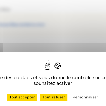
 Elève
Ancien Élève de Maître d'art
e Maîtres d’art-Élèves
ise des cookies et vous donne le contrôle sur 
 Dentellière, a rejoint le Programme Maîtres d'art-Élèves
souhaitez activer
ître d’art, SALVADOR Mylène, Dentellière. MALLARD Sylvie
Tout accepter
Tout refuser
Personnaliser