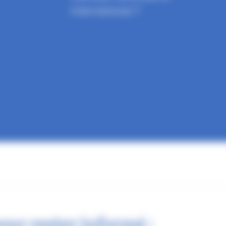
international ?
our rester informé :