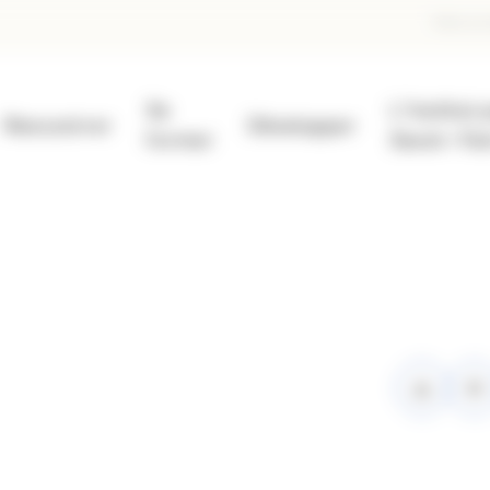
En
Faire un
d
Se
L'Institut 
pa
Rencontrer
Développer
former
Savoir-Fai