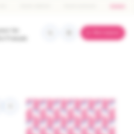
tête
 don
Devenir adhérent
Devenir partenaire
Contact
e
pour les
Mon espace
ge
re Français