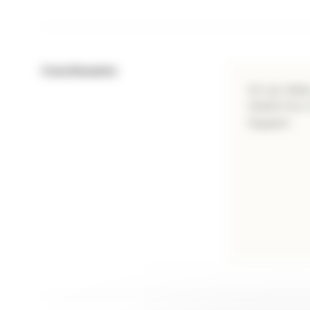
Coordonnées
10 rue Halle
14520 Port
Huppain