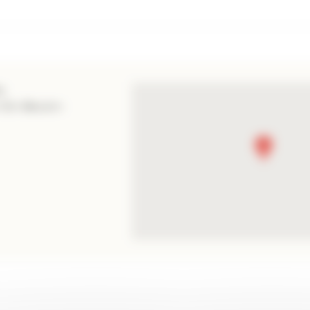
y
-En-Bessin-