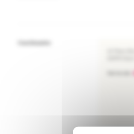
Coordonnées
13 Place B
21079 Dijo
Voir le site