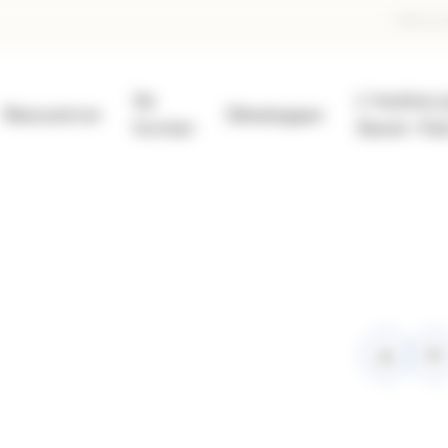
En
Faire un
d
Se
L'Institut 
pa
Rencontrer
Développer
former
Savoir-Fai