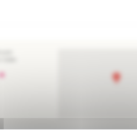
ossuet
n Cedex