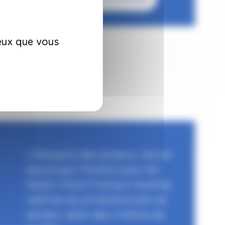
ceux que vous
L'Annuaire des acteurs, mis en
œuvre par l'Institut pour les
Savoir-Faire Français recense,
valorise les professionnels du
secteur selon des critères de