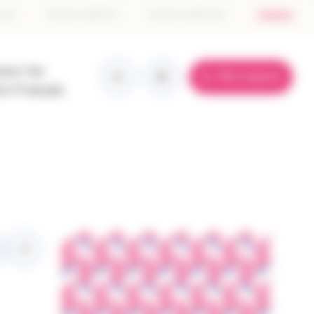
tête
 don
Devenir adhérent
Devenir partenaire
Contact
e
pour les
Mon espace
ge
re Français