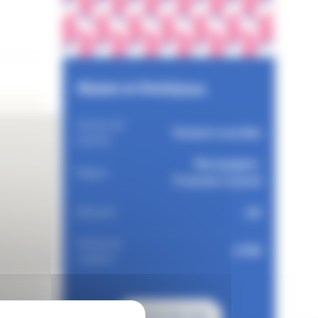
Mulot et Petitjean
Univers de
Saveurs sucrées
marché
Bourgogne-
Région
Franche-Comté
40
Effectifs
Année de
1796
création
Voir le site web