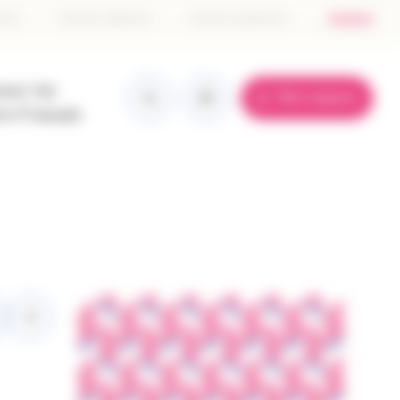
tête
 don
Devenir adhérent
Devenir partenaire
Contact
e
pour les
Mon espace
ge
re Français