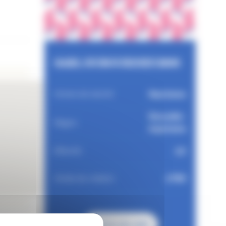
SARL DUBOURDIEU1800
Nautisme
Univers de marché
Nouvelle-
Région
Aquitaine
10
Effectifs
1789
Année de création
Voir le site web