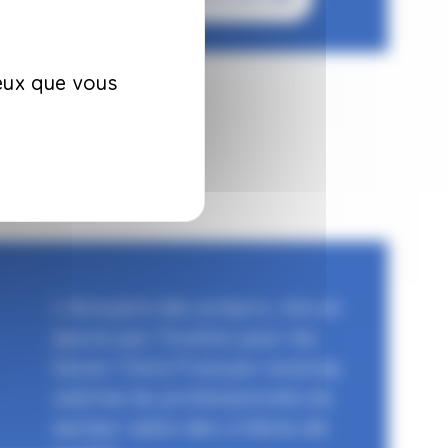
ceux que vous
L'Annuaire des acteurs, mis en
œuvre par l'Institut pour les
Savoir-Faire Français recense,
valorise les professionnels du
secteur selon des critères de