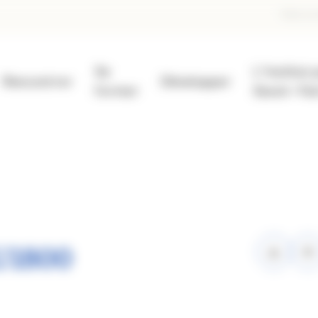
En
Faire un
d
Se
L'Institut 
pa
Rencontrer
Développer
former
Savoir-Fai
1800