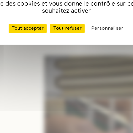
ise des cookies et vous donne le contrôle sur 
souhaitez activer
Tout accepter
Tout refuser
Personnaliser