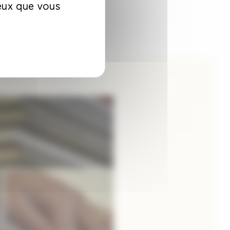
ceux que vous