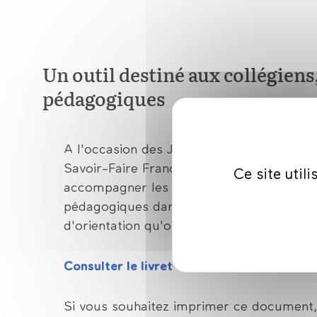
Un outil destiné aux collégiens
pédagogiques
A l'occasion des Journées Européennes des
Savoir-Faire Français publie un nouveau li
Ce site util
accompagner les collégiens, les lycéens, l
pédagogiques dans la découverte des méti
d'orientation qu'offre ce secteur.
Consulter le livret d'orientation
Si vous souhaitez imprimer ce document