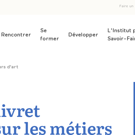
En
Faire un
d
Se
L'Institut 
pa
Rencontrer
Développer
former
Savoir-Fai
ers d'art
ivret
sur les métiers