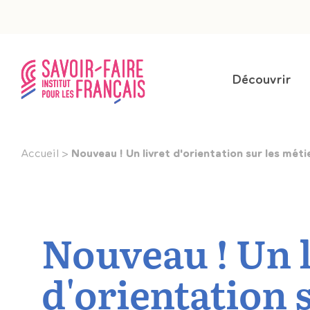
Aller
Panneau de gestion des cookies
au
contenu
Navigation
principal
Découvrir
principale
(entête)
Accueil
Nouveau ! Un livret d'orientation sur les méti
Nouveau ! Un l
d'orientation 