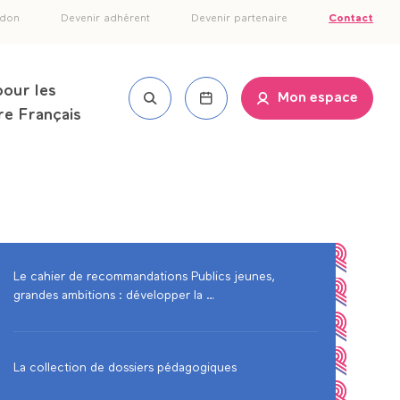
tête
 don
Devenir adhérent
Devenir partenaire
Contact
e
pour les
Mon espace
ge
re Français
Le cahier de recommandations Publics jeunes,
grandes ambitions : développer la …
La collection de dossiers pédagogiques