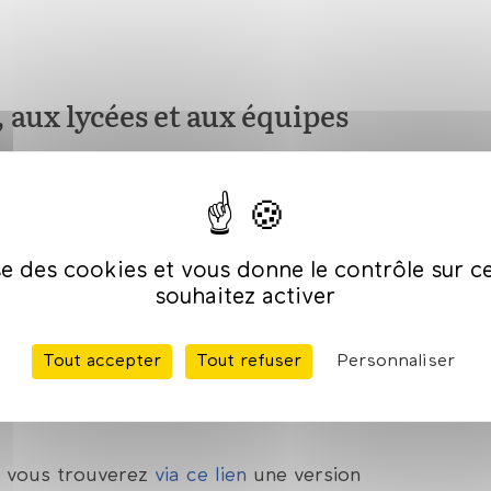
, aux lycées et aux équipes
 Métiers d'Art® 2026, l'Institut pour les
vret d'orientation. Cet outil a vocation à
ise des cookies et vous donne le contrôle sur 
eurs familles et les équipes
souhaitez activer
ers d'art et des perspectives
Tout accepter
Tout refuser
Personnaliser
, vous trouverez
via ce lien
une version