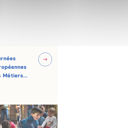
urnées
ropéennes
 Métiers
Art® [JEMA]