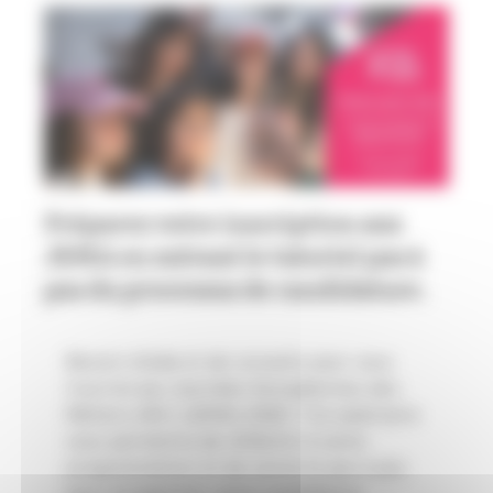
Préparez votre inscription aux
JEMA en suivant le tutoriel pas à
pas du processus de candidature.
Besoin d'aide et de conseils pour vous
inscrire aux Journées Européennes des
Métiers d’Art (JEMA) 2026 ? Ce webinaire
vous permettra de réfléchir à votre
programmation et de suivre le pas à pas