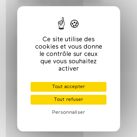
pour enregistrer votre candidature.
Un rendez-vous à ne pas manquer pour
bénéficier des conseils de notre équipe.
Ce site utilise des
Intervenante :
cookies et vous donne
le contrôle sur ceux
Lucile Barde, cheffe de projet
que vous souhaitez
Journées Européennes des Métiers
activer
d'Art – Institut pour les Savoir-Faire
Français
Tout accepter
Informations pratiques :
Tout refuser
Mardi 13 janvier 2026
Personnaliser
De 9h à 10h30
Visionner le replay :