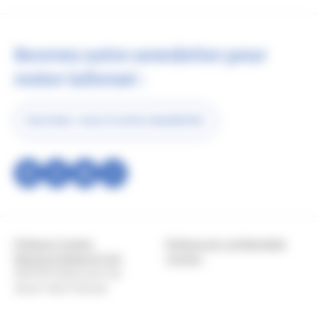
Recevez notre newsletter pour
rester informé :
Inscrivez-vous à notre newsletter
Réseau
social
Copyright
Politique Cookies
Politique de confidentialité
Mentions légales & CGU
Contact
2025 © Institut pour les
Savoir-faire Français