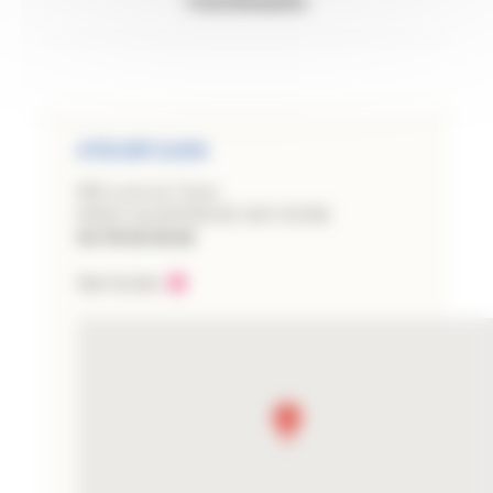
Coordonnées
ATELIER ALMA
856 route de Tarare
69400 VILLEFRANCHE SUR SAONE
04 78 59 36 82
Voir le site