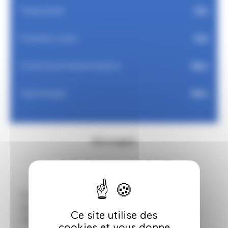
Oui
Temps partiel
Oui
Formation courte
Non
Contrat de professionnalisation
Non
Apprentissage
Pré-requis
Dossier artistique constitué de photos,
dessins, peintures, sculptures ou toute autre
Ce site utilise des
réalisation plastique.