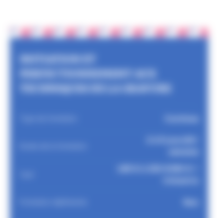
INITIATION ET
PERFECTIONNEMENT AUX
TECHNIQUES DE LA GRAVURE
Continue
Type de formation
2 à 5 jours3h/
Durée de la formation
semaine
165 € à 330 €360 € /
Tarif
trimestre
Non
Formation diplômante