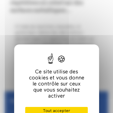
répétitives en relief sur des
surfaces métalliques...
À l’aide de machines manuelles, le
guillocheur réalise des décorations
géométriques et répétitives en relief sur
des surfaces métalliques, principalement
des cadrans de montres. Il joue sur la
forme, l’espacement et l’entrecroisement
pour dessiner rosaces, lignes brisées,
vagues ou ondulations.
Ce site utilise des
cookies et vous donne
le contrôle sur ceux
que vous souhaitez
activer
Plus d'infos
Tout accepter