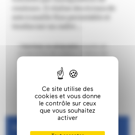
couleurs. Il réalise des écrans de
soie à maille fine perméable et
tendus sur un cadre...
L’
imprimeur en sérigraphie
travaille par
juxtaposition de couleurs. Il réalise des
écrans de soie à maille fine perméable et
tendus sur un cadre. À chaque passage
d’encre colorée correspond un cache, qui
reproduit par obstruction de certaines
Ce site utilise des
mailles la forme à imprimer.
cookies et vous donne
le contrôle sur ceux
que vous souhaitez
activer
Plus d'infos