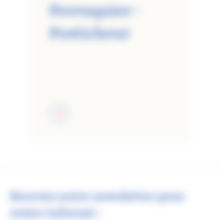
Perruquier -
Posticheur
Recevez notre newsletter pour
rester informé :