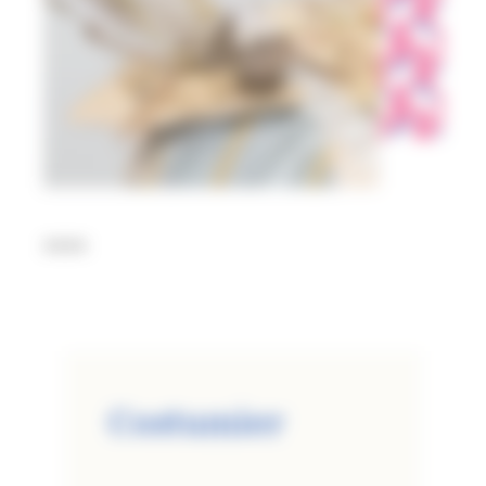
****
Costumier