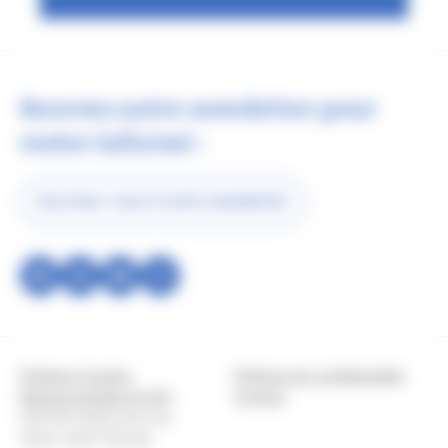
Recevez notre newsletter pour
rester informé :
Inscrivez-vous à notre newsletter
Réseau
social
Copyright
Politique Cookies
Politique de confidentialité
Mentions légales & CGU
Contact
2025 © Institut pour les
Savoir-faire Français