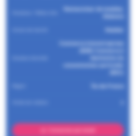
Restaurateur de meubles,
Domaines / Métier d'art
Ebéniste
Mobilier
Univers de marché
Commerce interentreprises
(B2B) Commerce à
destination du
Domaine d'activité
consommateur particulier
(B2C)
Île-de-France
Région
1
Année de création
Contactez par email