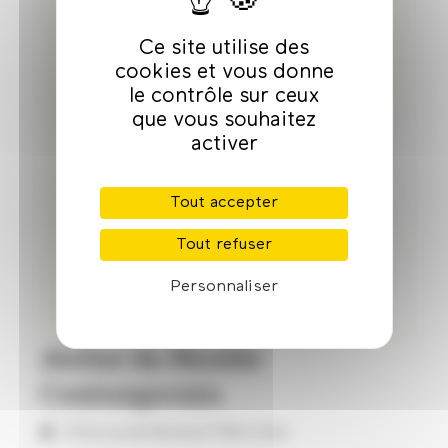
Ce site utilise des
cookies et vous donne
le contrôle sur ceux
que vous souhaitez
activer
Tout accepter
Tout refuser
Personnaliser
Atelier du Meuble
Contemporain
37 bis rue de Montreuil 75011 Paris