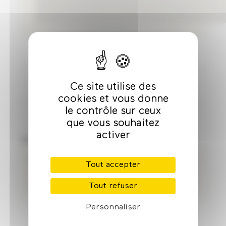
Présentation
Ce site utilise des
cookies et vous donne
le contrôle sur ceux
que vous souhaitez
activer
(1994) I Ancien Elève
Tout accepter
Ancien Élève de Maître d'art
Tout refuser
Personnaliser