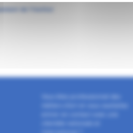
ement de l’Institut
Vous êtes professionnel des
métiers d'art et vous souhaitez
entrer en contact avec une
clientèle nationale et
international ?