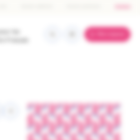
tête
 don
Devenir adhérent
Devenir partenaire
Contact
e
pour les
Mon espace
ge
re Français