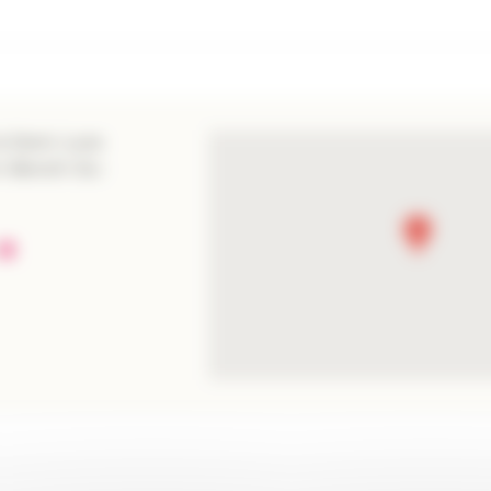
la Demi-Lune
t-Benoît-Du-