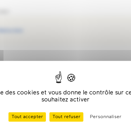
d'art
Maître d'art
e Maîtres d’art-Élèves
ise des cookies et vous donne le contrôle sur 
souhaitez activer
nier, a été distinguée par le Titre de Maître d’art en 201
t en activité.
Tout accepter
Tout refuser
Personnaliser