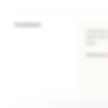
Coordonnées
2 Place de 
36170 Sain
Sault
Voir le site