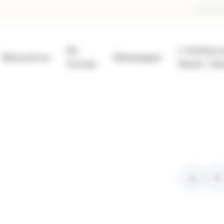
En
Faire un
d
Se
L'Institut 
pa
Rencontrer
Développer
former
Savoir-Fai