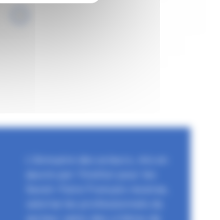
L'Annuaire des acteurs, mis en
œuvre par l'Institut pour les
Savoir-Faire Français recense,
valorise les professionnels du
secteur selon des critères de