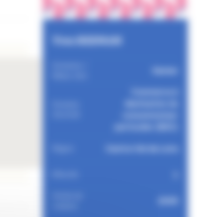
Yves REEMAN
Domaines /
Gainier
Métier d'art
Commerce à
destination du
Domaine
d'activité
consommateur
particulier (B2C)
Centre-Val de Loire
Région
1
Effectifs
Année de
2005
création