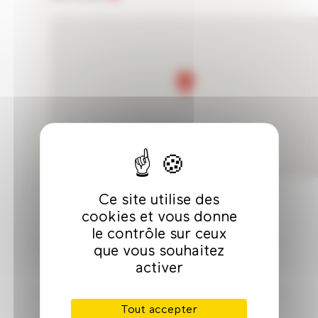
Ce site utilise des
cookies et vous donne
le contrôle sur ceux
que vous souhaitez
Présentation
activer
Tout accepter