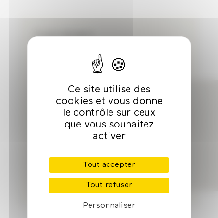
5 route nationale 4
51310 La Noue
Voir le site
Ce site utilise des
cookies et vous donne
le contrôle sur ceux
que vous souhaitez
activer
Tout accepter
Tout refuser
Personnaliser