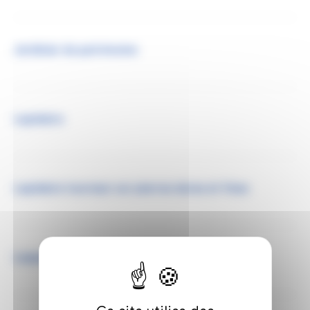
Jardinier du patrimoine
Lapidaire
Lapidaire tourneur sur pierres dures et fines
Laqueur