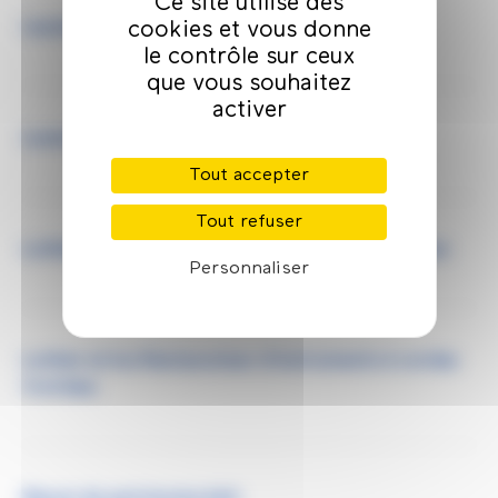
Ce site utilise des
cookies et vous donne
Lauzier - Lavier
le contrôle sur ceux
que vous souhaitez
activer
Lunetier
Tout accepter
Tout refuser
Luthier en guitare et/ou Restaurateur de guitares
Personnaliser
Luthier et/ou Restaurateur d’instruments à cordes
frottées