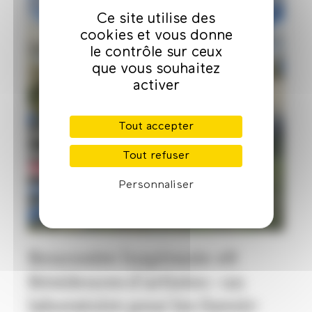
Ce site utilise des
cookies et vous donne
le contrôle sur ceux
que vous souhaitez
activer
Tout accepter
Tout refuser
Personnaliser
Rencontre Inspirante #9
Résidences d'artistes : un
laboratoire pour les Savoir-